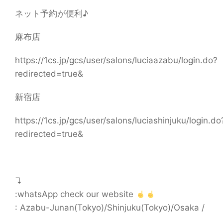
ネット予約が便利♪
麻布店
https://1cs.jp/gcs/user/salons/luciaazabu/login.do?
redirected=true&
新宿店
https://1cs.jp/gcs/user/salons/luciashinjuku/login.do
redirected=true&
↴
:whatsApp check our website
: Azabu-Junan(Tokyo)/Shinjuku(Tokyo)/Osaka /