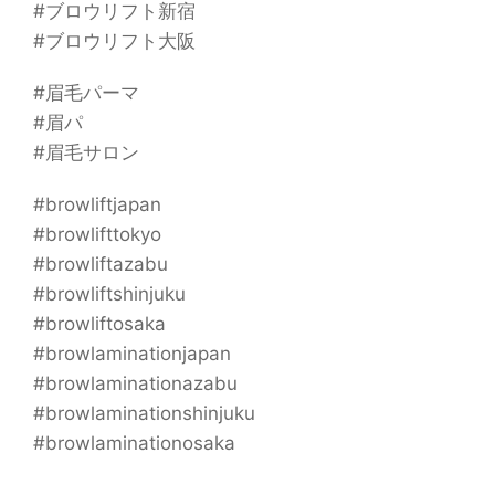
#ブロウリフト新宿
#ブロウリフト大阪
#眉毛パーマ
#眉パ
#眉毛サロン
#browliftjapan
#browlifttokyo
#browliftazabu
#browliftshinjuku
#browliftosaka
#browlaminationjapan
#browlaminationazabu
#browlaminationshinjuku
#browlaminationosaka